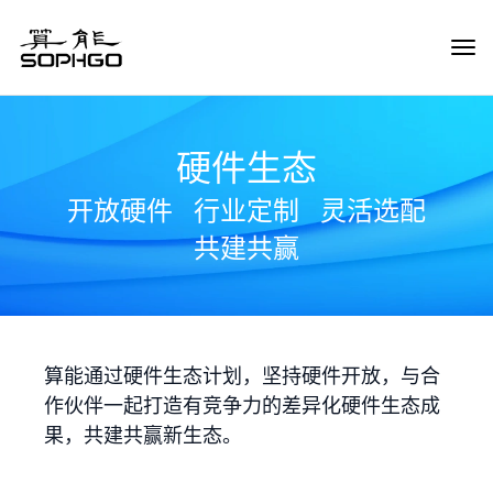
Tog
Navi
硬件生态
开放硬件
行业定制
灵活选配
共建共赢
算能通过硬件生态计划，坚持硬件开放，与合
作伙伴一起打造有竞争力的差异化硬件生态成
果，共建共赢新生态。