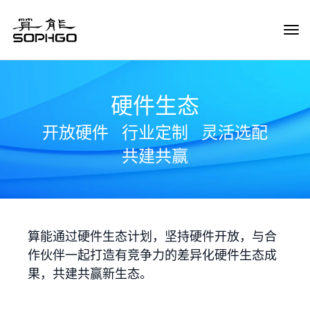
Tog
Navi
硬件生态
开放硬件
行业定制
灵活选配
共建共赢
算能通过硬件生态计划，坚持硬件开放，与合
作伙伴一起打造有竞争力的差异化硬件生态成
果，共建共赢新生态。