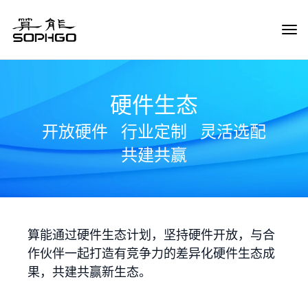
Tog
Navi
硬件生态
开放硬件
行业定制
灵活选配
共建共赢
算能通过硬件生态计划，坚持硬件开放，与合
作伙伴一起打造有竞争力的差异化硬件生态成
果，共建共赢新生态。