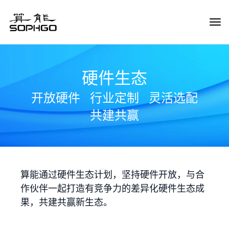
Tog
Navi
硬件生态
开放硬件
行业定制
灵活选配
共建共赢
算能通过硬件生态计划，坚持硬件开放，与合
作伙伴一起打造有竞争力的差异化硬件生态成
果，共建共赢新生态。