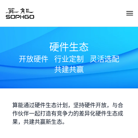
Tog
Navi
硬件生态
开放硬件
行业定制
灵活选配
共建共赢
算能通过硬件生态计划，坚持硬件开放，与合
作伙伴一起打造有竞争力的差异化硬件生态成
果，共建共赢新生态。