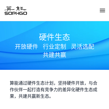
Tog
Navi
硬件生态
开放硬件
行业定制
灵活选配
共建共赢
算能通过硬件生态计划，坚持硬件开放，与合
作伙伴一起打造有竞争力的差异化硬件生态成
果，共建共赢新生态。