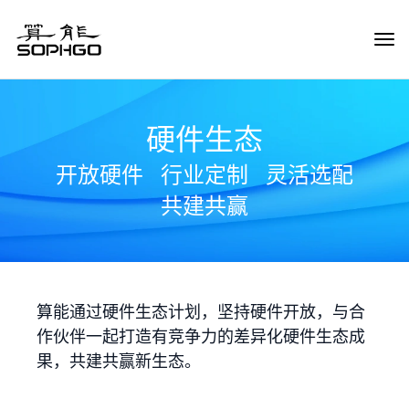
Tog
Navi
硬件生态
开放硬件
行业定制
灵活选配
共建共赢
算能通过硬件生态计划，坚持硬件开放，与合
作伙伴一起打造有竞争力的差异化硬件生态成
果，共建共赢新生态。