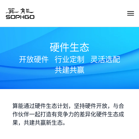
Tog
Navi
硬件生态
开放硬件
行业定制
灵活选配
共建共赢
算能通过硬件生态计划，坚持硬件开放，与合
作伙伴一起打造有竞争力的差异化硬件生态成
果，共建共赢新生态。