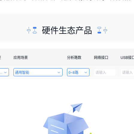
硬件生态产品
型
应用场景
分析路数
网络接口
USB接
套件
通用智能
0~8路