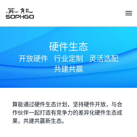
Tog
Navi
硬件生态
开放硬件
行业定制
灵活选配
共建共赢
算能通过硬件生态计划，坚持硬件开放，与合
作伙伴一起打造有竞争力的差异化硬件生态成
果，共建共赢新生态。