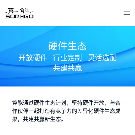
Tog
Navi
硬件生态
开放硬件
行业定制
灵活选配
共建共赢
算能通过硬件生态计划，坚持硬件开放，与合
作伙伴一起打造有竞争力的差异化硬件生态成
果，共建共赢新生态。