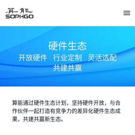
Tog
Navi
硬件生态
开放硬件
行业定制
灵活选配
共建共赢
算能通过硬件生态计划，坚持硬件开放，与合
作伙伴一起打造有竞争力的差异化硬件生态成
果，共建共赢新生态。