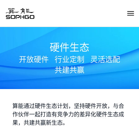
Tog
Navi
硬件生态
开放硬件
行业定制
灵活选配
共建共赢
算能通过硬件生态计划，坚持硬件开放，与合
作伙伴一起打造有竞争力的差异化硬件生态成
果，共建共赢新生态。