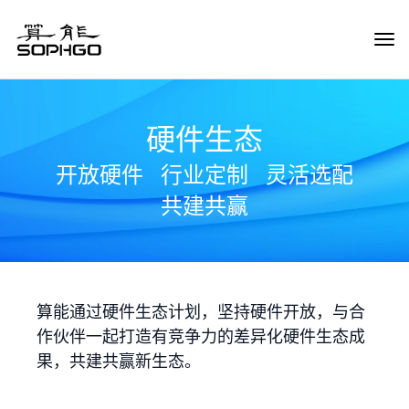
Tog
Navi
硬件生态
开放硬件
行业定制
灵活选配
共建共赢
算能通过硬件生态计划，坚持硬件开放，与合
作伙伴一起打造有竞争力的差异化硬件生态成
果，共建共赢新生态。