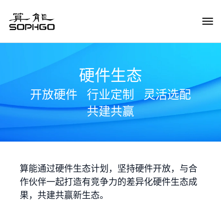
Tog
Navi
硬件生态
开放硬件
行业定制
灵活选配
共建共赢
算能通过硬件生态计划，坚持硬件开放，与合
作伙伴一起打造有竞争力的差异化硬件生态成
果，共建共赢新生态。