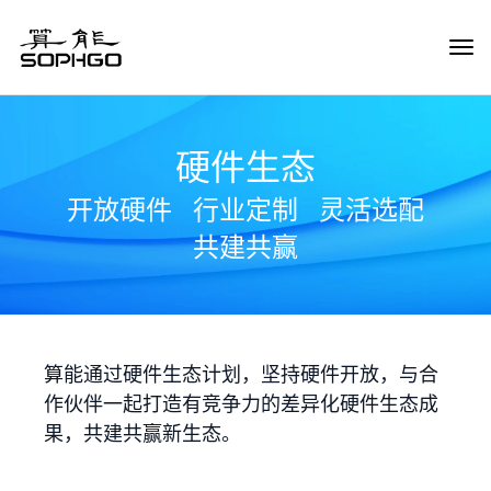
Tog
Navi
硬件生态
开放硬件
行业定制
灵活选配
共建共赢
算能通过硬件生态计划，坚持硬件开放，与合
作伙伴一起打造有竞争力的差异化硬件生态成
果，共建共赢新生态。