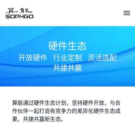
Tog
Navi
硬件生态
开放硬件
行业定制
灵活选配
共建共赢
算能通过硬件生态计划，坚持硬件开放，与合
作伙伴一起打造有竞争力的差异化硬件生态成
果，共建共赢新生态。