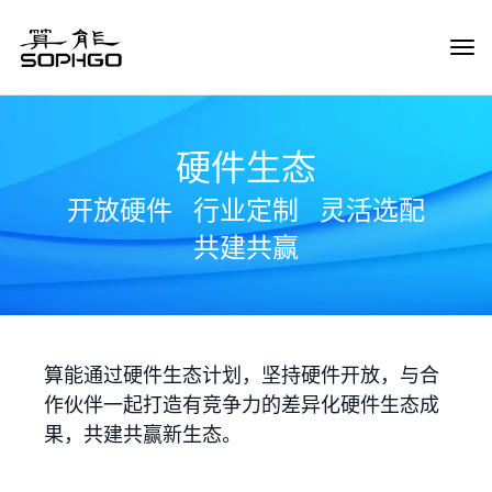
Tog
Navi
硬件生态
开放硬件
行业定制
灵活选配
共建共赢
算能通过硬件生态计划，坚持硬件开放，与合
作伙伴一起打造有竞争力的差异化硬件生态成
果，共建共赢新生态。