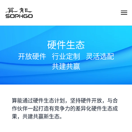
Tog
Navi
硬件生态
开放硬件
行业定制
灵活选配
共建共赢
算能通过硬件生态计划，坚持硬件开放，与合
作伙伴一起打造有竞争力的差异化硬件生态成
果，共建共赢新生态。