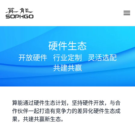
Tog
Navi
硬件生态
开放硬件
行业定制
灵活选配
共建共赢
算能通过硬件生态计划，坚持硬件开放，与合
作伙伴一起打造有竞争力的差异化硬件生态成
果，共建共赢新生态。