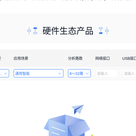
硬件生态产品
型
应用场景
分析路数
网络接口
USB接
套件
通用智能
8～32路