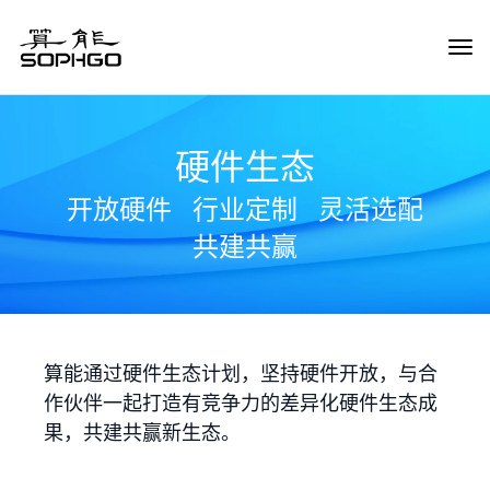
Tog
Navi
硬件生态
开放硬件
行业定制
灵活选配
共建共赢
算能通过硬件生态计划，坚持硬件开放，与合
作伙伴一起打造有竞争力的差异化硬件生态成
果，共建共赢新生态。