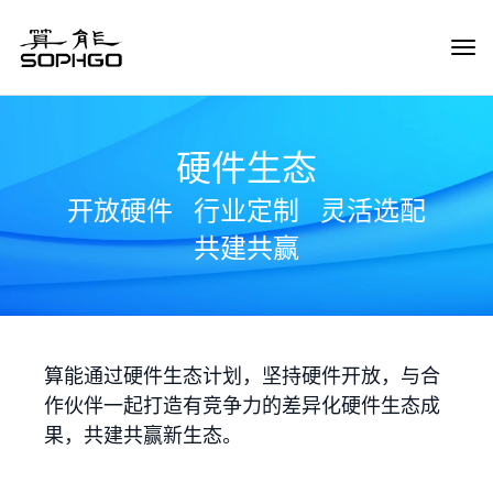
Tog
Navi
硬件生态
开放硬件
行业定制
灵活选配
共建共赢
算能通过硬件生态计划，坚持硬件开放，与合
作伙伴一起打造有竞争力的差异化硬件生态成
果，共建共赢新生态。