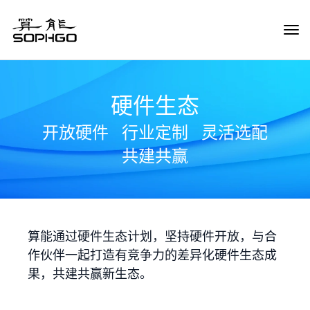
Tog
Navi
硬件生态
开放硬件
行业定制
灵活选配
共建共赢
算能通过硬件生态计划，坚持硬件开放，与合
作伙伴一起打造有竞争力的差异化硬件生态成
果，共建共赢新生态。