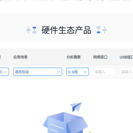
硬件生态产品
型
应用场景
分析路数
网络接口
USB接
机
通用智能
0~8路