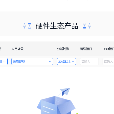
硬件生态产品
型
应用场景
分析路数
网络接口
USB接
机
通用智能
32路以上