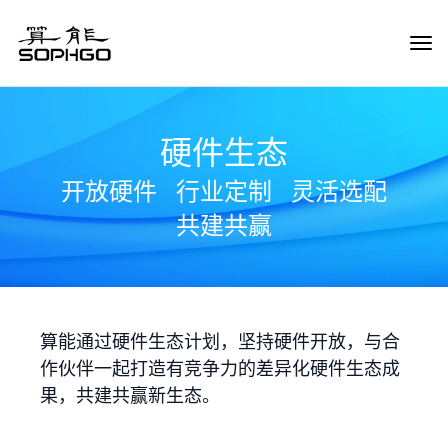
Tog
Navi
硬件生态
开放硬件
行业定制
灵活选配
共建共赢
算能通过硬件生态计划，坚持硬件开放，与合
作伙伴一起打造有竞争力的差异化硬件生态成
果，共建共赢新生态。