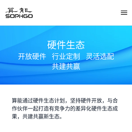
Tog
Navi
硬件生态
开放硬件
行业定制
灵活选配
共建共赢
算能通过硬件生态计划，坚持硬件开放，与合
作伙伴一起打造有竞争力的差异化硬件生态成
果，共建共赢新生态。