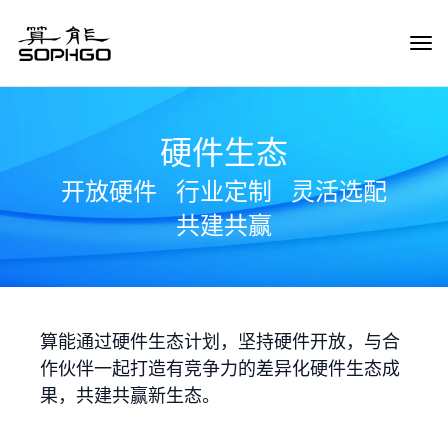
Tog
Navi
硬件生态
开放硬件
行业定制
灵活选配
共建共赢
算能通过硬件生态计划，坚持硬件开放，与合
作伙伴一起打造有竞争力的差异化硬件生态成
果，共建共赢新生态。