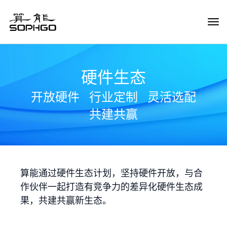
Tog
Navi
硬件生态
开放硬件
行业定制
灵活选配
共建共赢
算能通过硬件生态计划，坚持硬件开放，与合
作伙伴一起打造有竞争力的差异化硬件生态成
果，共建共赢新生态。