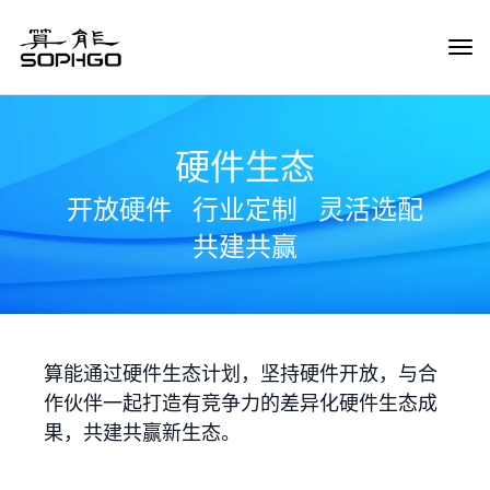
Tog
Navi
硬件生态
开放硬件
行业定制
灵活选配
共建共赢
算能通过硬件生态计划，坚持硬件开放，与合
作伙伴一起打造有竞争力的差异化硬件生态成
果，共建共赢新生态。