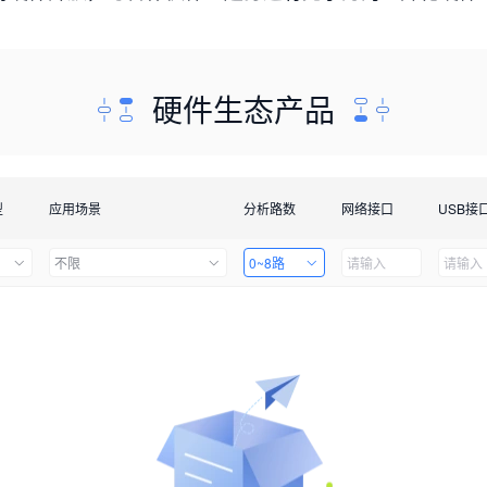
硬件生态产品
型
应用场景
分析路数
网络接口
USB接
不限
0~8路