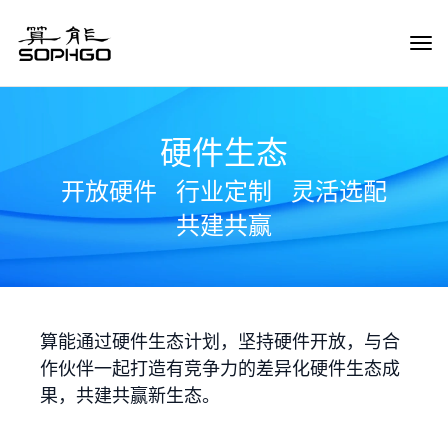
Tog
Navi
硬件生态
开放硬件
行业定制
灵活选配
共建共赢
算能通过硬件生态计划，坚持硬件开放，与合
作伙伴一起打造有竞争力的差异化硬件生态成
果，共建共赢新生态。