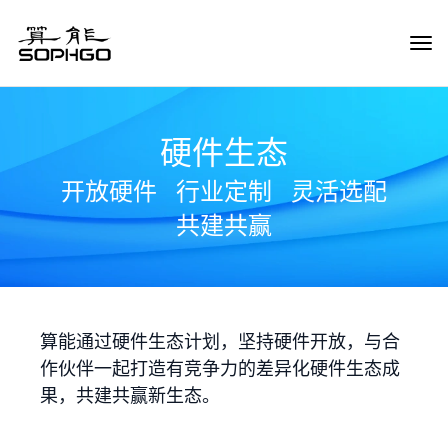
Tog
Navi
硬件生态
开放硬件
行业定制
灵活选配
共建共赢
算能通过硬件生态计划，坚持硬件开放，与合
作伙伴一起打造有竞争力的差异化硬件生态成
果，共建共赢新生态。