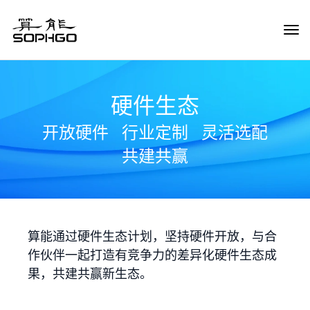
Tog
Navi
硬件生态
开放硬件
行业定制
灵活选配
共建共赢
算能通过硬件生态计划，坚持硬件开放，与合
作伙伴一起打造有竞争力的差异化硬件生态成
果，共建共赢新生态。