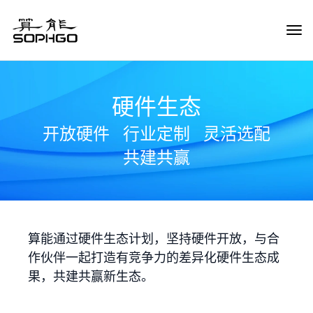
Tog
Navi
硬件生态
开放硬件
行业定制
灵活选配
共建共赢
算能通过硬件生态计划，坚持硬件开放，与合
作伙伴一起打造有竞争力的差异化硬件生态成
果，共建共赢新生态。