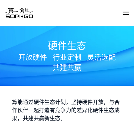
Tog
Navi
硬件生态
开放硬件
行业定制
灵活选配
共建共赢
算能通过硬件生态计划，坚持硬件开放，与合
作伙伴一起打造有竞争力的差异化硬件生态成
果，共建共赢新生态。