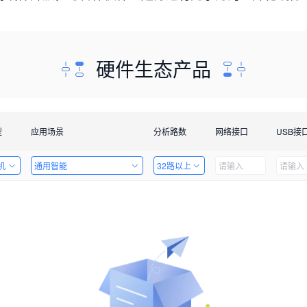
硬件生态产品
型
应用场景
分析路数
网络接口
USB接
机
通用智能
32路以上