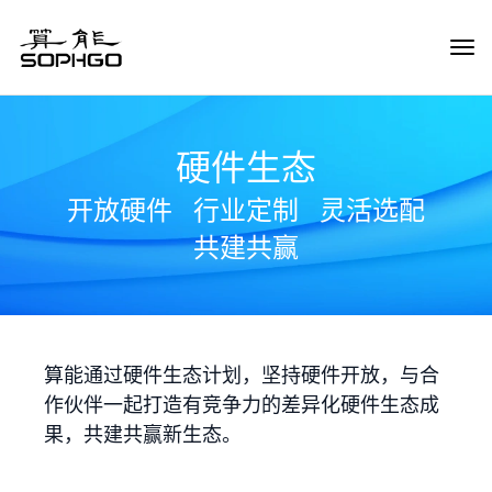
Tog
Navi
硬件生态
开放硬件
行业定制
灵活选配
共建共赢
算能通过硬件生态计划，坚持硬件开放，与合
作伙伴一起打造有竞争力的差异化硬件生态成
果，共建共赢新生态。