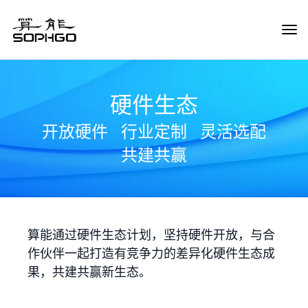
Tog
Navi
硬件生态
开放硬件
行业定制
灵活选配
共建共赢
算能通过硬件生态计划，坚持硬件开放，与合
作伙伴一起打造有竞争力的差异化硬件生态成
果，共建共赢新生态。