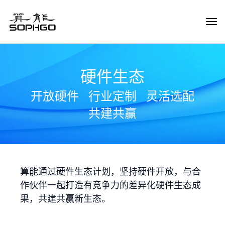
Tog
Navi
硬件生态
开放硬件
行业定制
灵活选配
共建共赢
算能通过硬件生态计划，坚持硬件开放，与合
作伙伴一起打造有竞争力的差异化硬件生态成
果，共建共赢新生态。