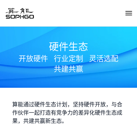
Tog
Navi
硬件生态
开放硬件
行业定制
灵活选配
共建共赢
算能通过硬件生态计划，坚持硬件开放，与合
作伙伴一起打造有竞争力的差异化硬件生态成
果，共建共赢新生态。