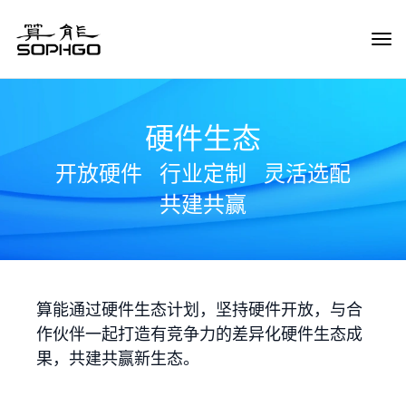
Tog
Navi
硬件生态
开放硬件
行业定制
灵活选配
共建共赢
算能通过硬件生态计划，坚持硬件开放，与合
作伙伴一起打造有竞争力的差异化硬件生态成
果，共建共赢新生态。