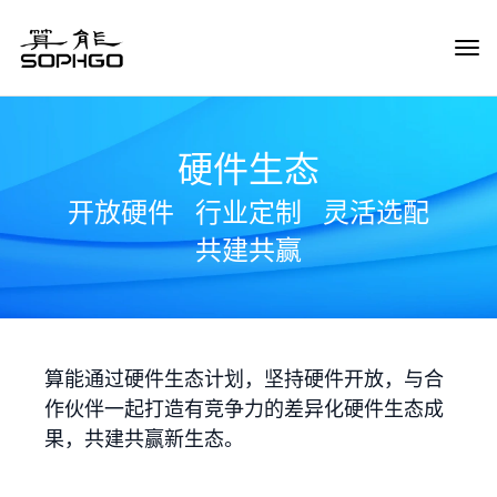
Tog
Navi
硬件生态
开放硬件
行业定制
灵活选配
共建共赢
算能通过硬件生态计划，坚持硬件开放，与合
作伙伴一起打造有竞争力的差异化硬件生态成
果，共建共赢新生态。