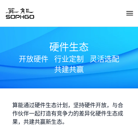
Tog
Navi
硬件生态
开放硬件
行业定制
灵活选配
共建共赢
算能通过硬件生态计划，坚持硬件开放，与合
作伙伴一起打造有竞争力的差异化硬件生态成
果，共建共赢新生态。