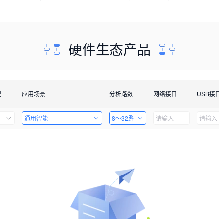
硬件生态产品
型
应用场景
分析路数
网络接口
USB接
通用智能
8～32路