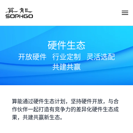
Tog
Navi
硬件生态
开放硬件
行业定制
灵活选配
共建共赢
算能通过硬件生态计划，坚持硬件开放，与合
作伙伴一起打造有竞争力的差异化硬件生态成
果，共建共赢新生态。