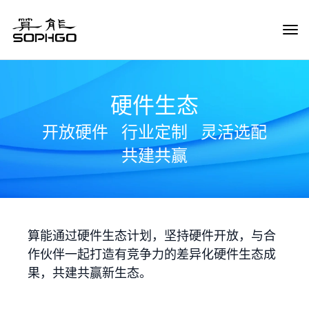
Tog
Navi
硬件生态
开放硬件
行业定制
灵活选配
共建共赢
算能通过硬件生态计划，坚持硬件开放，与合
作伙伴一起打造有竞争力的差异化硬件生态成
果，共建共赢新生态。