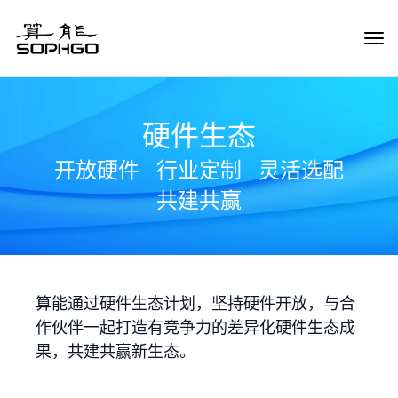
Tog
Navi
硬件生态
开放硬件
行业定制
灵活选配
共建共赢
算能通过硬件生态计划，坚持硬件开放，与合
作伙伴一起打造有竞争力的差异化硬件生态成
果，共建共赢新生态。