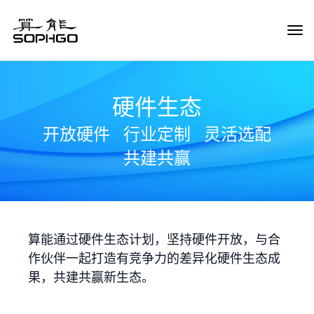
Tog
Navi
硬件生态
开放硬件
行业定制
灵活选配
共建共赢
算能通过硬件生态计划，坚持硬件开放，与合
作伙伴一起打造有竞争力的差异化硬件生态成
果，共建共赢新生态。